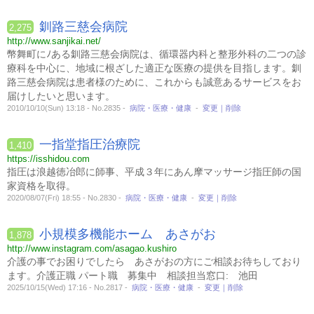
釧路三慈会病院
2,275
http://www.sanjikai.net/
幣舞町にﾉある釧路三慈会病院は、循環器内科と整形外科の二つの診
療科を中心に、地域に根ざした適正な医療の提供を目指します。釧
路三慈会病院は患者様のために、これからも誠意あるサービスをお
届けしたいと思います。
2010/10/10(Sun) 13:18 - No.2835 -
病院・医療・健康
-
変更｜削除
一指堂指圧治療院
1,410
https://isshidou.com
指圧は浪越徳冶郎に師事、平成３年にあん摩マッサージ指圧師の国
家資格を取得。
2020/08/07(Fri) 18:55 - No.2830 -
病院・医療・健康
-
変更｜削除
小規模多機能ホーム あさがお
1,878
http://www.instagram.com/asagao.kushiro
介護の事でお困りでしたら あさがおの方にご相談お待ちしており
ます。介護正職 パート職 募集中 相談担当窓口: 池田
2025/10/15(Wed) 17:16 - No.2817 -
病院・医療・健康
-
変更｜削除