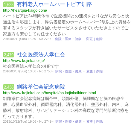
有料老人ホームハートピア釧路
1,623
http://heartpia-kaigo.com/
ハートピアは24時間体制で医療機関との連携をとりながら安心と快
適生活を応援します。厚労省指定のホームヘルパー2級以上の資格を
有するスタッフが行き届いたサービスをさせていただきますのでご
家族方も安心してお任せください
2010/04/11(Sun) 15:25 - No.2767 -
病院・医療・健康
-
変更｜削除
社会医療法人孝仁会
2,479
http://www.kojinkai.or.jp/
社会医療法人孝仁会のHPです
2010/03/07(Sun) 13:00 - No.2750 -
病院・医療・健康
-
変更｜削除
釧路孝仁会記念病院
2,438
http://www.kojinkai.or.jp/hospital/hp-kojinkaikinen.html
釧路孝仁会記念病院は脳卒中、頭部外傷、脳腫瘍など脳の疾患全
般、心臓血管外科、循環器内科、消化器外科、整形外科、内科、麻
酔科、放射線科、リハビリテーション科の高度な専門的診断治療を
行っております。
2013/10/22(Tue) 19:06 - No.2749 -
病院・医療・健康
-
変更｜削除