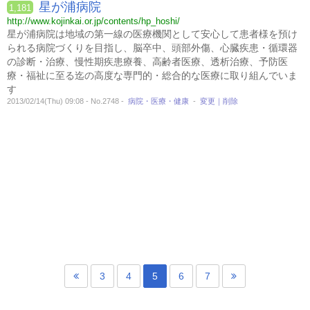
星が浦病院
1,181
http://www.kojinkai.or.jp/contents/hp_hoshi/
星が浦病院は地域の第一線の医療機関として安心して患者様を預け
られる病院づくりを目指し、脳卒中、頭部外傷、心臓疾患・循環器
の診断・治療、慢性期疾患療養、高齢者医療、透析治療、予防医
療・福祉に至る迄の高度な専門的・総合的な医療に取り組んでいま
す
2013/02/14(Thu) 09:08 - No.2748 -
病院・医療・健康
-
変更｜削除
3
4
5
6
7