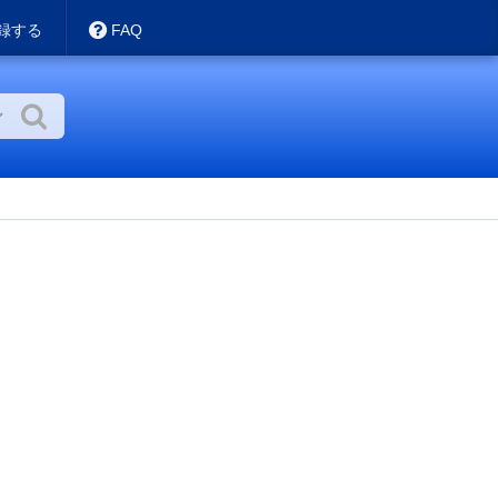
録する
FAQ