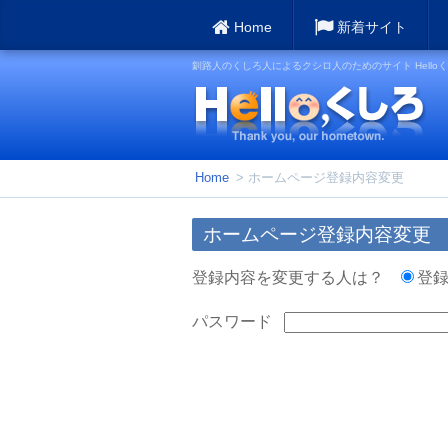
Home
新着サイト
釧路人のくしろ人によるクシロ人のためのサイト Hello
Home
> ホームページ登録内容変更
ホームページ登録内容変更
登録内容を変更する人は？
登
パスワード