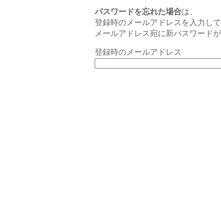
パスワードを忘れた場合
は、
登録時のメールアドレスを入力して
メールアドレス宛に新パスワードが
登録時のメールアドレス