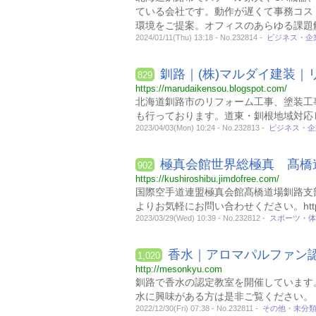
ている会社です。動作が遅くて事務コス
環境をご提案。オフィスのあらゆる課題
2024/01/11(Thu) 13:18 - No.232814 -
ビジネス・企
釧路｜(株)マルダイ建装｜
829
https://marudaikensou.blogspot.com/
北海道釧路市のリフォーム工事、塗装工
も行っております。道東・釧根地域対応
2023/04/03(Mon) 10:24 - No.232813 -
ビジネス・企
極真会館世界総極真 髙橋
902
https://kushiroshibu.jimdofree.com/
国際空手道連盟極真会館髙橋道場釧路支部
よりお気軽にお問い合わせください。https://kush
2023/03/29(Wed) 10:39 - No.232812 -
スポーツ・体
香水｜アロマパルファン
1,020
http://mesonkyu.com
釧路で香水の認定教室を開催しています
水に興味がある方は是非ご覧ください。
2022/12/30(Fri) 07:38 - No.232811 -
その他・未分