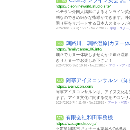
C.I.E.オンライン英会
1,148
https://cieonlineworld.studio.site/
ベテラン外国人講師によるオンライン英
制なのできめ細かな指導ができます。外
困り事をサポートする日本人スタッフが
2024/10/13(Sun) 15:27 - No.232817 -
学校・スクー
釧路川、釧路湿原|カヌー体
935
https://familycanoe106.info/
釧路でカヌー体験しませんか？釧路湿原
きりカヌーでお楽しみ下さい！
2024/03/30(Sat) 10:16 - No.232816 -
アウトドア・
阿寒アイヌコンサルン（知
546
https://a-ainucon.com/
阿寒アイヌコンサルンは、アイヌ文化を
ます。アイヌ文化に関する使用のコンサ
2024/02/23(Fri) 11:49 - No.232815 -
アート・写真
有限会社和田事務機
578
https://wadajimuki.co.jp/
北海道釧路市でスチール家具やOA機器