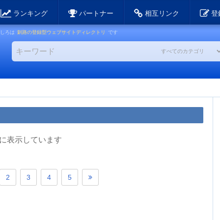
ランキング
パートナー
相互リンク
登
くしろは
釧路の登録型ウェブサイトディレクトリ
です
順に表示しています
2
3
4
5