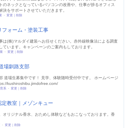
トのネックとなっているパソコンの改善や、仕事が捗るオフィス
解決をサポートさせていただきます。
業
-
変更｜削除
リフォーム・塗装工事
事は(株)マルダイ建装へお任せください。赤外線映像法による調査
しています。キャンペーンのご案内もしております。
業
-
変更｜削除
道場釧路支部
 道場生募集中です！ 見学、体験随時受付中です。 ホームページ
iroshibu.jimdofree.com/
育系
-
変更｜削除
認定教室｜メゾンキュー
。オリジナル香水、おためし体験などもおこなっております。香
類
-
変更｜削除