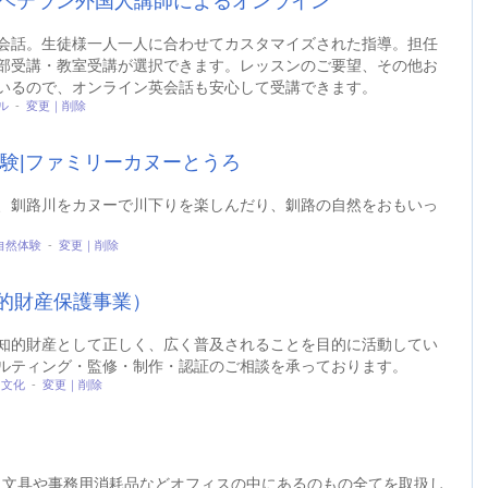
話。ベテラン外国人講師によるオンライン
会話。生徒様一人一人に合わせてカスタマイズされた指導。担任
部受講・教室受講が選択できます。レッスンのご要望、その他お
いるので、オンライン英会話も安心して受講できます。
ル
-
変更｜削除
験|ファミリーカヌーとうろ
、釧路川をカヌーで川下りを楽しんだり、釧路の自然をおもいっ
自然体験
-
変更｜削除
的財産保護事業）
知的財産として正しく、広く普及されることを目的に活動してい
ルティング・監修・制作・認証のご相談を承っております。
・文化
-
変更｜削除
、文具や事務用消耗品などオフィスの中にあるのもの全てを取扱し