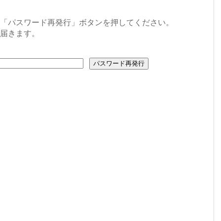
「パスワード再発行」ボタンを押してください。
届きます。